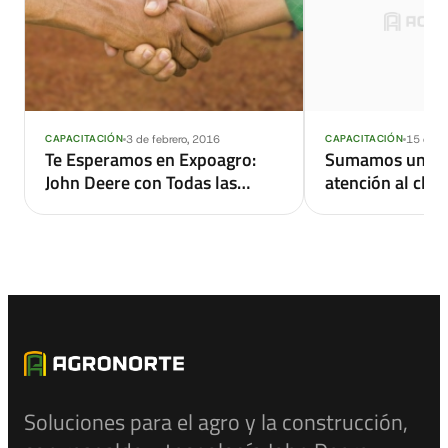
3 de febrero, 2016
15 de m
CAPACITACIÓN
CAPACITACIÓN
Te Esperamos en Expoagro:
Sumamos una nu
John Deere con Todas las
atención al clie
Novedades
Soluciones para el agro y la construcción,