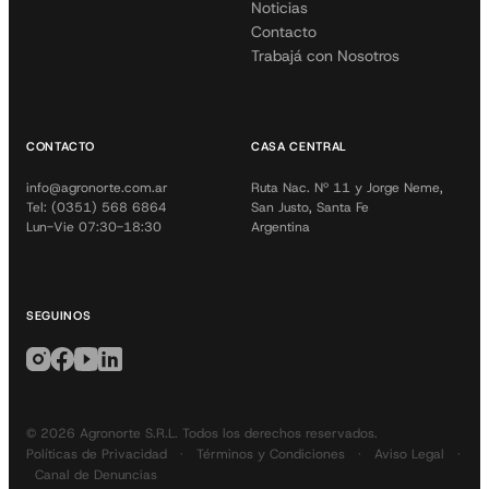
Noticias
Contacto
Trabajá con Nosotros
CONTACTO
CASA CENTRAL
info@agronorte.com.ar
Ruta Nac. Nº 11 y Jorge Neme,
Tel: (0351) 568 6864
San Justo, Santa Fe
Lun-Vie 07:30-18:30
Argentina
SEGUINOS
© 2026 Agronorte S.R.L. Todos los derechos reservados.
Políticas de Privacidad
·
Términos y Condiciones
·
Aviso Legal
·
Canal de Denuncias