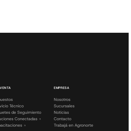
VENTA
EMPRESA
uestos
Nosotros
vicio Técnico
Sucursales
uetes de Seguimiento
Noticias
uciones Conectadas
Contacto
acitaciones
Trabajá en Agronorte