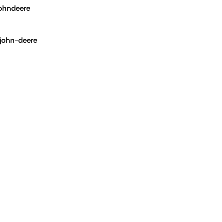
johndeere
-john-deere