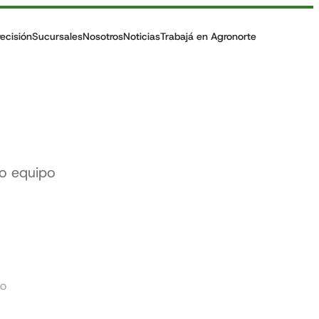
recisión
Sucursales
Nosotros
Noticias
Trabajá en Agronorte
ro equipo
TO