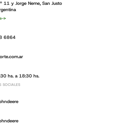
Nº 11 y Jorge Neme, San Justo
rgentina
s
8 6864
orte.com.ar
30 hs. a 18:30 hs.
S SOCIALES
johndeere
johndeere