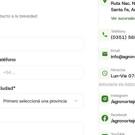
Ruta Nac. 
Santa Fe, A
tacto a la brevedad
Ver sucursale
Teléfono
(0351) 56
Email
info@agron
eléfono
Horarios
Lun-Vie 07:
SEGUINOS EN REDE
Ciudad*
Instagram
Primero seleccioná una provincia
/agronorte
Facebook
/agronorte
YouTube