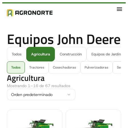
Equipos John Deere
Todos
Agricultura
Construcción
Equipos de Jardín
Todos
Tractores
Cosechadoras
Pulverizadoras
Sembr
Agricultura
Mostrando 1–16 de 67 resultados
Orden predeterminado