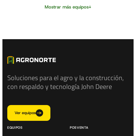
CommandQuad™,
CommandQuad™,
↓
Mostrar más equipos
obteniendo todavía más
obteniendo todavía más
productividad. Tecnológico y
productividad.Tecnológico y
conectado para aumentar el
conectado para aumentar el
rendimiento en el campo
rendimiento en el campo
(Antena SF7000 y monitor
(Antena SF7000 y monitor
G5); Facilidad de
G5); Facilidad de
mantenimiento y servicio.
mantenimiento y servicio
Soluciones para el agro y la construcción,
con respaldo y tecnología John Deere
Ver equipos
EQUIPOS
POSVENTA