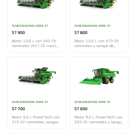
COSECHADORAS SERIE S7
COSECHADORAS SERIE S7
S7 900
S7 800
Motor 13,6 L con 543 CV
Motor 13,5 L con 473 CV
nominales (617 CV máx).
nominales y tanque de
Tope de gama de la Serie
14.100 L. Salto de gama
S7, máxima potencia para
con motor mayor y mayor
las exigencias de cosecha
productividad por hectárea
más demandantes.
para grandes superficies.
COSECHADORAS SERIE S7
COSECHADORAS SERIE S7
S7 700
S7 600
Motor 9,0 L PowerTech con
Motor 9,0 L PowerTech con
372 CV nominales, tanque
333 CV nominales y tanque
de 11.600 L y descarga a
de 10.600 L. La opción de
150 L/s. Mayor capacidad
entrada a la nueva Serie S7,