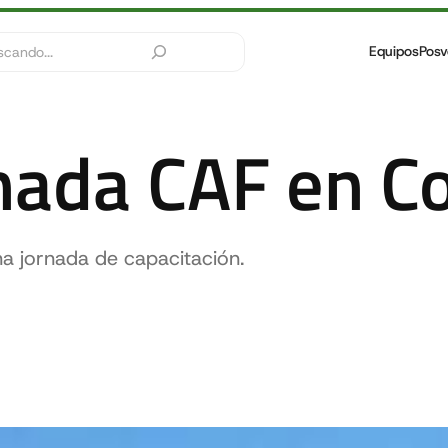
Equipos
Posv
rnada CAF en C
 jornada de capacitación.