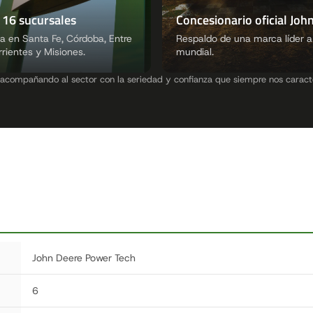
 16 sucursales
Concesionario oficial Joh
a en Santa Fe, Córdoba, Entre
Respaldo de una marca líder a 
rrientes y Misiones.
mundial.
acompañando al sector con la seriedad y confianza que siempre nos caracte
John Deere Power Tech
6