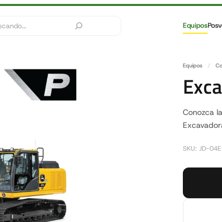
Equipos
Posv
Equipos
/
Co
Exca
Conozca la
Excavadora
SKU: JD-04