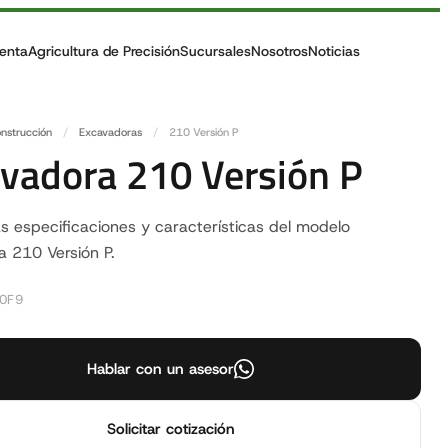
enta
Agricultura de Precisión
Sucursales
Nosotros
Noticias
nstrucción
/
Excavadoras
/
210 Versión P
vadora 210 Versión P
s especificaciones y características del modelo
 210 Versión P.
E0F9
Hablar con un asesor
Solicitar cotización