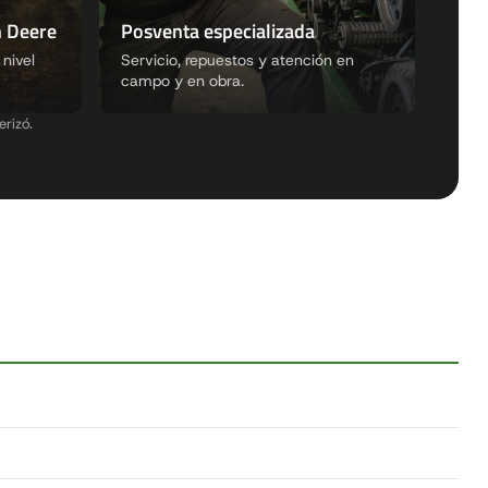
n Deere
Posventa especializada
nivel
Servicio, repuestos y atención en
campo y en obra.
rizó.