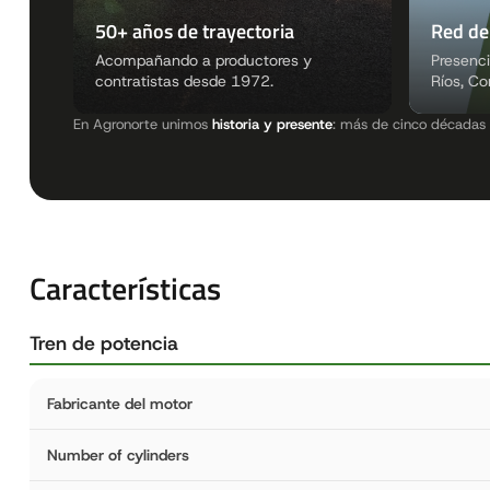
50+ años de trayectoria
Red de
Acompañando a productores y
Presenci
contratistas desde 1972.
Ríos, Co
En Agronorte unimos
historia y presente
: más de cinco décadas 
Características
Tren de potencia
Fabricante del motor
Number of cylinders