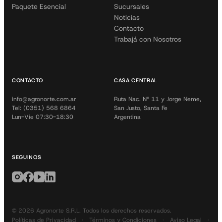
Paquete Esencial
Sucursales
Noticias
Contacto
Trabajá con Nosotros
CONTACTO
CASA CENTRAL
info@agronorte.com.ar
Ruta Nac. Nº 11 y Jorge Neme,
Tel: (0351) 568 6864
San Justo, Santa Fe
Lun-Vie 07:30-18:30
Argentina
SEGUINOS
© 2026 Agronorte S.R.L. Todos los derechos reservados.
Políticas de Privacidad
·
Términos y Condiciones
·
Aviso Legal
·