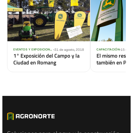
31 de agosto, 2018
15 de f
EVENTOS Y EXPOSICIONES
CAPACITACIÓN
1° Exposición del Campo y la
El mismo respal
Ciudad en Romang
también en Para