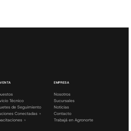
VENTA
EMPRESA
uestos
Nosotros
vicio Técnico
Sucursales
uetes de Seguimiento
Noticias
uciones Conectadas
Contacto
acitaciones
Trabajá en Agronorte