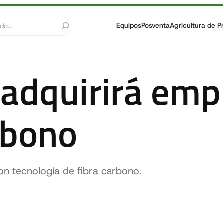
Equipos
Posventa
Agricultura de P
 adquirirá emp
rbono
n tecnología de fibra carbono.