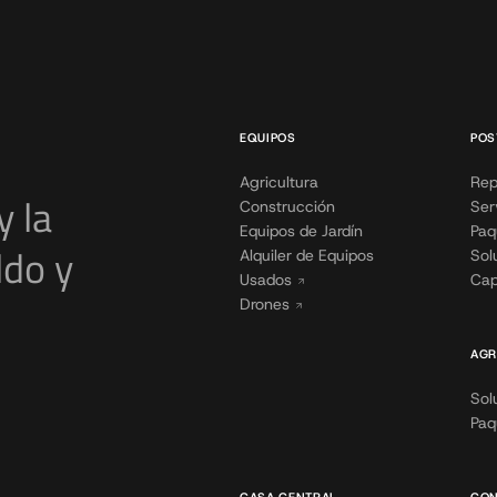
EQUIPOS
POS
Agricultura
Rep
y la
Construcción
Ser
Equipos de Jardín
Paq
ldo y
Alquiler de Equipos
Sol
Usados
Cap
Drones
AGR
Sol
Paq
CASA CENTRAL
CON