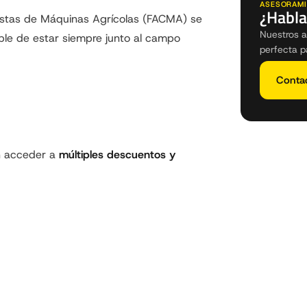
ASESORAMI
¿Habla
istas de Máquinas Agrícolas (FACMA) se
Nuestros a
able de estar siempre junto al campo
perfecta p
Conta
n acceder a
múltiples descuentos y