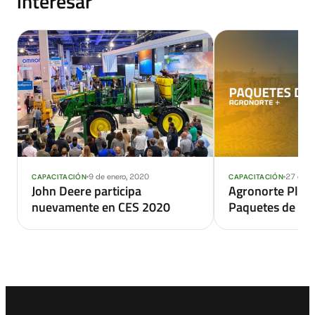
interesar
9 de enero, 2020
27 de m
CAPACITACIÓN
CAPACITACIÓN
John Deere participa
Agronorte Plus
nuevamente en CES 2020
Paquetes de Se
Equipos