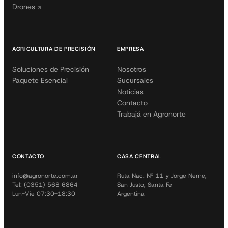
Drones
AGRICULTURA DE PRECISIÓN
EMPRESA
Soluciones de Precisión
Nosotros
Paquete Esencial
Sucursales
Noticias
Contacto
Trabajá en Agronorte
CONTACTO
CASA CENTRAL
info@agronorte.com.ar
Ruta Nac. Nº 11 y Jorge Neme,
Tel: (0351) 568 6864
San Justo, Santa Fe
Lun-Vie 07:30-18:30
Argentina