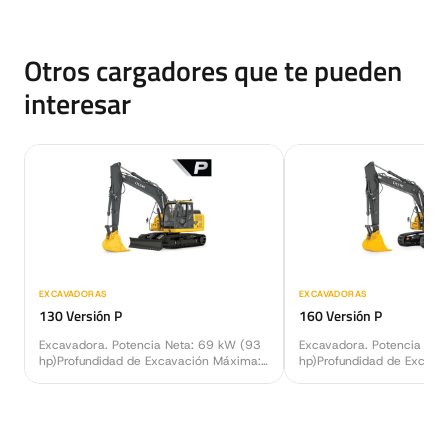
Otros cargadores que te pueden
interesar
EXCAVADORAS
EXCAVADORAS
130 Versión P
160 Versión P
Excavadora. Potencia Neta: 69 kW (93
Excavadora. Potencia Ne
hp)Profundidad de Excavación Máxima:
hp)Profundidad de Excava
5.57 m (18 ft 3 in)Peso Operativo: 13
5.98 m (19 ft 7 in)Peso 
539–13 984 kg (29 822–30 802 lb)
Funcionamiento: 17 717 k