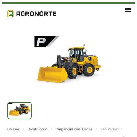
Equipos
/
Construcción
/
Cargadores con Ruedas
/
644 Versión P