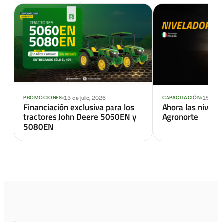
13 de julio, 2026
15 de s
PROMOCIONES
CAPACITACIÓN
Financiación exclusiva para los
Ahora las nivel
tractores John Deere 5060EN y
Agronorte
5080EN