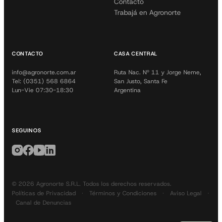
Contacto
Trabajá en Agronorte
CONTACTO
CASA CENTRAL
info@agronorte.com.ar
Ruta Nac. Nº 11 y Jorge Neme,
Tel: (0351) 568 6864
San Justo, Santa Fe
Lun-Vie 07:30-18:30
Argentina
SEGUINOS
© 2026 Agronorte S.R.L. Todos los derechos reservados.
Políticas de Privacidad
·
Términos y Condiciones
·
Aviso Legal
·
Canal de Denuncias