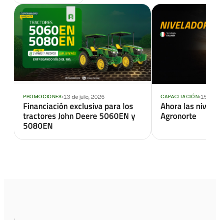
13 de julio, 2026
15 de s
PROMOCIONES
CAPACITACIÓN
Financiación exclusiva para los
Ahora las nivel
tractores John Deere 5060EN y
Agronorte
5080EN