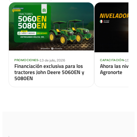
13 de julio, 2026
15 de s
PROMOCIONES
CAPACITACIÓN
Financiación exclusiva para los
Ahora las nivel
tractores John Deere 5060EN y
Agronorte
5080EN