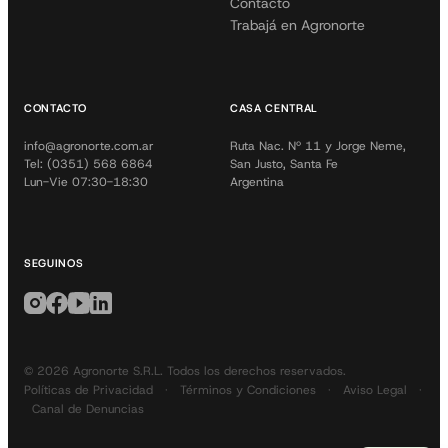
Contacto
Trabajá en Agronorte
CONTACTO
CASA CENTRAL
info@agronorte.com.ar
Ruta Nac. Nº 11 y Jorge Neme,
Tel: (0351) 568 6864
San Justo, Santa Fe
Lun-Vie 07:30-18:30
Argentina
SEGUINOS
© 2026 Agronorte S.R.L. Todos los derechos reservados.
Políticas de Privacidad
·
Términos y Condiciones
·
Aviso Legal
·
Canal de Denuncias